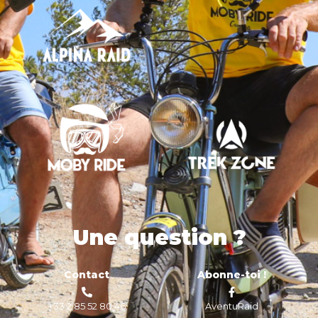
Une question ?
Contact
Abonne-toi !
+33 2 85 52 80 46
AventuRaid