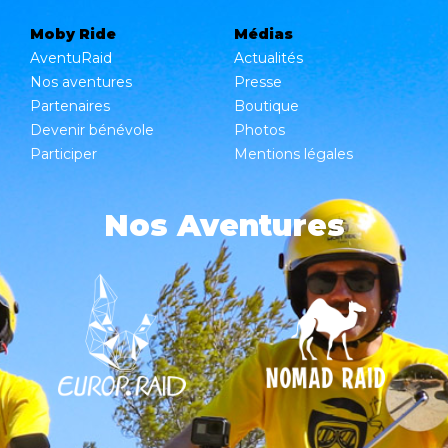
Moby Ride
Médias
AventuRaid
Actualités
Nos aventures
Presse
Partenaires
Boutique
Devenir bénévole
Photos
Participer
Mentions légales
Nos Aventures