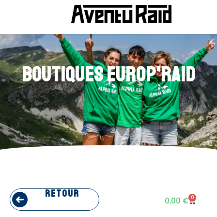
Boutiques europ'raid
retour
0
0,00
€